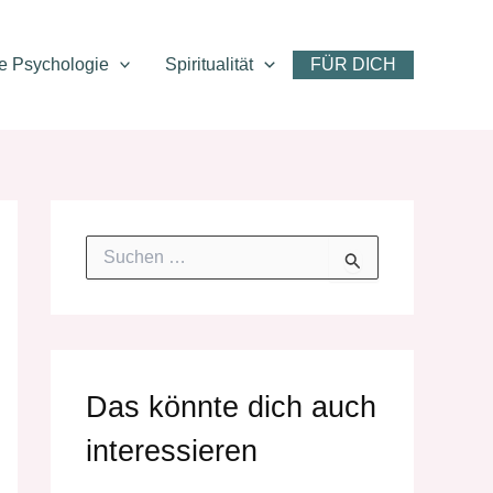
ve Psychologie
Spiritualität
FÜR DICH
S
u
c
h
e
n
n
Das könnte dich auch
a
c
interessieren
h
: