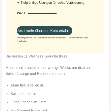
✦ Tiefgründige Übungen für echte Veränderung
247 €
statt regulär 399 €
Jetzt mehr über den Kurs erfahren
Werbung | Affiliate-Link · Du unterstützt damit meine Arbeit · Für dich entstehen keine
Mehrkosten
Die besten 11 Wellness Sprüche (kurz)
Manchmal braucht es nur wenige Worte, um dich an
Selbstfürsorge und Ruhe zu erinnern.
Atme tief, lebe leicht.
Sei sanft mit dir.
Finde Frieden im Jetzt.
Ein Moment Ruhe heilt.