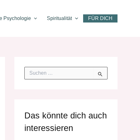
ve Psychologie
Spiritualität
FÜR DICH
S
u
c
h
e
n
n
Das könnte dich auch
a
c
interessieren
h
: