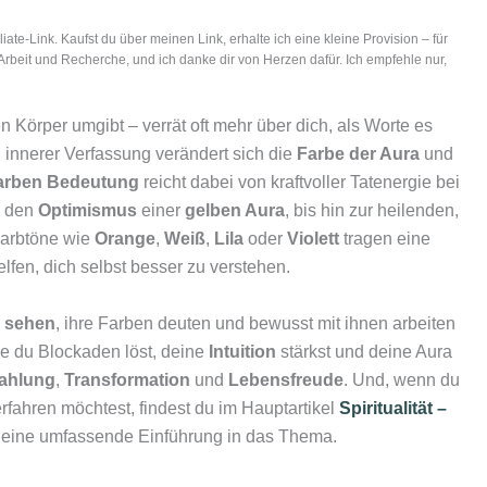
iliate-Link. Kaufst du über meinen Link, erhalte ich eine kleine Provision – für
Arbeit und Recherche, und ich danke dir von Herzen dafür. Ich empfehle nur,
 Körper umgibt – verrät oft mehr über dich, als Worte es
 innerer Verfassung verändert sich die
Farbe der Aura
und
arben Bedeutung
reicht dabei von kraftvoller Tatenergie bei
nd den
Optimismus
einer
gelben Aura
, bis hin zur heilenden,
Farbtöne wie
Orange
,
Weiß
,
Lila
oder
Violett
tragen eine
lfen, dich selbst besser zu verstehen.
 sehen
, ihre Farben deuten und bewusst mit ihnen arbeiten
ie du Blockaden löst, deine
Intuition
stärkst und deine Aura
ahlung
,
Transformation
und
Lebensfreude
. Und, wenn du
rfahren möchtest, findest du im Hauptartikel
Spiritualität –
eine umfassende Einführung in das Thema.