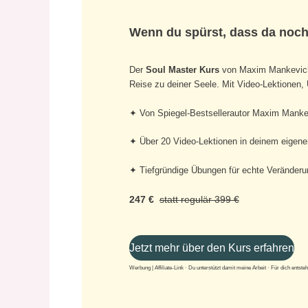
Wenn du spürst, dass da noch 
Der
Soul Master Kurs
von Maxim Mankevich (
Reise zu deiner Seele. Mit Video-Lektionen,
✦ Von Spiegel-Bestsellerautor Maxim Manke
✦ Über 20 Video-Lektionen in deinem eigen
✦ Tiefgründige Übungen für echte Veränderu
247 €
statt regulär 399 €
Jetzt mehr über den Kurs erfahren
Werbung | Affiliate-Link · Du unterstützt damit meine Arbeit · Für dich entst