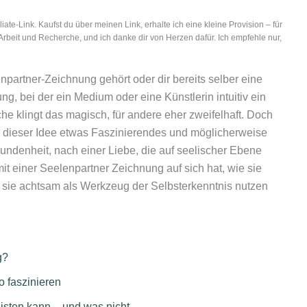
iliate-Link. Kaufst du über meinen Link, erhalte ich eine kleine Provision – für
Arbeit und Recherche, und ich danke dir von Herzen dafür. Ich empfehle nur,
npartner-Zeichnung gehört oder dir bereits selber eine
ung, bei der ein Medium oder eine Künstlerin intuitiv ein
che klingt das magisch, für andere eher zweifelhaft. Doch
er dieser Idee etwas Faszinierendes und möglicherweise
undenheit, nach einer Liebe, die auf seelischer Ebene
mit einer Seelenpartner Zeichnung auf sich hat, wie sie
du sie achtsam als Werkzeug der Selbsterkenntnis nutzen
g?
 faszinieren
isten kann – und was nicht