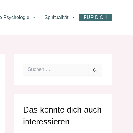
ve Psychologie
Spiritualität
FÜR DICH
S
u
c
h
e
n
n
Das könnte dich auch
a
c
interessieren
h
: