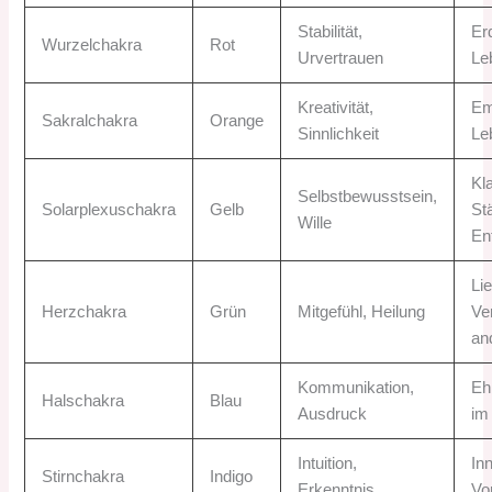
Stabilität,
Er
Wurzelchakra
Rot
Urvertrauen
Le
Kreativität,
Em
Sakralchakra
Orange
Sinnlichkeit
Le
Kla
Selbstbewusstsein,
Solarplexuschakra
Gelb
St
Wille
En
Li
Herzchakra
Grün
Mitgefühl, Heilung
Ve
an
Kommunikation,
Ehr
Halschakra
Blau
Ausdruck
im
Intuition,
In
Stirnchakra
Indigo
Erkenntnis
Vo