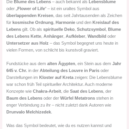
Die
Blume des Lebens
– auch bekannt als
Lebensblume
oder „
Flower of Life
“ – ist ein uraltes Symbol aus
überlappenden Kreisen
, das seit Jahrtausenden als Zeichen
für
kosmische Ordnung
,
Harmonie
und den
Kreislauf des
Lebens
gilt. Ob als
spirituelle Deko
,
Schutzsymbol
,
Blume
des Lebens Kette
,
Anhänger
,
Aufkleber
,
Wandbild
oder
Untersetzer aus Holz
– das Symbol begegnet uns heute in
vielen Formen, von schlicht bis kunstvoll graviert.
Fundstücke aus dem
alten Ägypten
, ein Stein aus dem
Jahr
645 v. Chr.
in der
Abteilung des Louvre in Paris
oder
Darstellungen im
Kloster auf Kreta
zeigen: Die Lebensblume
war schon früh Teil spiritueller Architektur. Auch moderne
Konzepte wie
Chakra-Arbeit
, die
Saat des Lebens
, der
Baum des Lebens
oder der
Würfel Metatrons
stehen in
enger Verbindung zu ihr – nicht zuletzt dank Autoren wie
Drunvalo Melchizedek
.
Was das Symbol bedeutet, wie du es nutzen kannst und