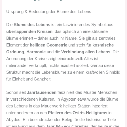
Ursprung & Bedeutung der Blume des Lebens
Die
Blume des Lebens
ist ein faszinierendes Symbol aus
überlappenden Kreisen
, das optisch an eine stilisierte
Blume erinnert – daher auch ihr Name. Sie gilt als zentrales
Element der
heiligen Geometrie
und steht für
kosmische
Ordnung
,
Harmonie
und die
Verbindung allen Lebens
. Die
Anordnung der Kreise zeigt eindrucksvoll: Alles ist
miteinander verknüpft, nichts existiert isoliert. Genau diese
Struktur macht die Lebensblume zu einem kraftvollen Sinnbild
für Einheit und Ganzheit.
Schon seit
Jahrtausenden
fasziniert das Muster Menschen
in verschiedenen Kulturen. In Ägypten etwa wurde die Blume
des Lebens in das Mauerwerk heiliger Stätten integriert –
unter anderem an den
Pfeilern des Osiris-Heiligtums
in
Abydos. Ein beeindruckender Beleg für die historische Tiefe
ist ein Fund aus dem
Jahr 645 vor Christus
, der heute in der