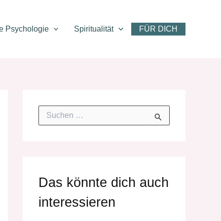
ve Psychologie
Spiritualität
FÜR DICH
S
u
c
h
e
n
n
Das könnte dich auch
a
c
interessieren
h
: