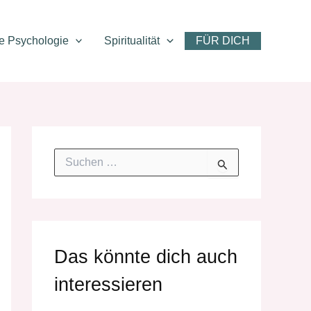
ve Psychologie
Spiritualität
FÜR DICH
S
u
c
h
e
n
n
Das könnte dich auch
a
c
interessieren
h
: