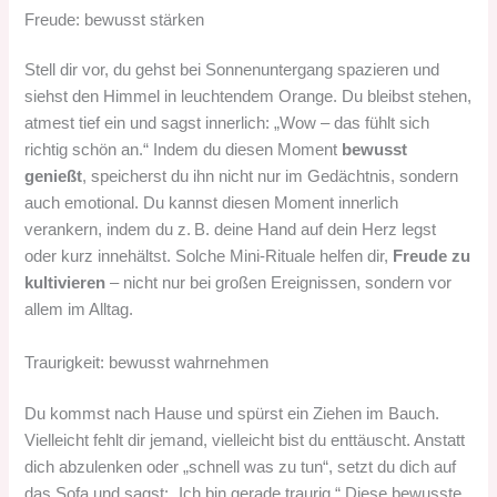
Freude: bewusst stärken
Stell dir vor, du gehst bei Sonnenuntergang spazieren und
siehst den Himmel in leuchtendem Orange. Du bleibst stehen,
atmest tief ein und sagst innerlich: „Wow – das fühlt sich
richtig schön an.“ Indem du diesen Moment
bewusst
genießt
, speicherst du ihn nicht nur im Gedächtnis, sondern
auch emotional. Du kannst diesen Moment innerlich
verankern, indem du z. B. deine Hand auf dein Herz legst
oder kurz innehältst. Solche Mini-Rituale helfen dir,
Freude zu
kultivieren
– nicht nur bei großen Ereignissen, sondern vor
allem im Alltag.
Traurigkeit: bewusst wahrnehmen
Du kommst nach Hause und spürst ein Ziehen im Bauch.
Vielleicht fehlt dir jemand, vielleicht bist du enttäuscht. Anstatt
dich abzulenken oder „schnell was zu tun“, setzt du dich auf
das Sofa und sagst: „Ich bin gerade traurig.“ Diese bewusste