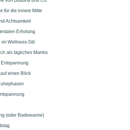
che von Buddha und Co.
für die innere Mitte
nd Achtsamkeit
mentalen Erholung
im Wellness-Stil
ch als tägliches Mantra
r Entspannung
uf einen Blick
e Ruhephasen
Entspannung
ung (oder Badewanne)
tstag