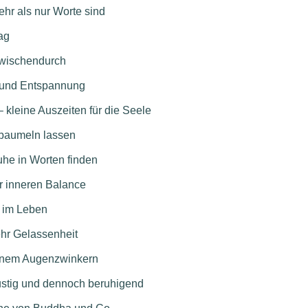
r als nur Worte sind
ag
zwischendurch
e und Entspannung
kleine Auszeiten für die Seele
 baumeln lassen
he in Worten finden
r inneren Balance
s im Leben
ehr Gelassenheit
einem Augenzwinkern
ustig und dennoch beruhigend