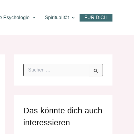
ve Psychologie
Spiritualität
FÜR DICH
S
u
c
h
e
n
n
Das könnte dich auch
a
c
interessieren
h
: