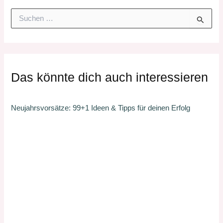
S
u
c
h
e
n
Das könnte dich auch interessieren
n
a
c
Neujahrsvorsätze: 99+1 Ideen & Tipps für deinen Erfolg
h
: