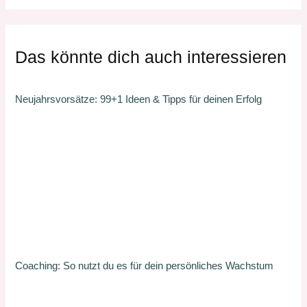
c
h
e
n
Das könnte dich auch interessieren
n
a
c
Neujahrsvorsätze: 99+1 Ideen & Tipps für deinen Erfolg
h
:
Coaching: So nutzt du es für dein persönliches Wachstum